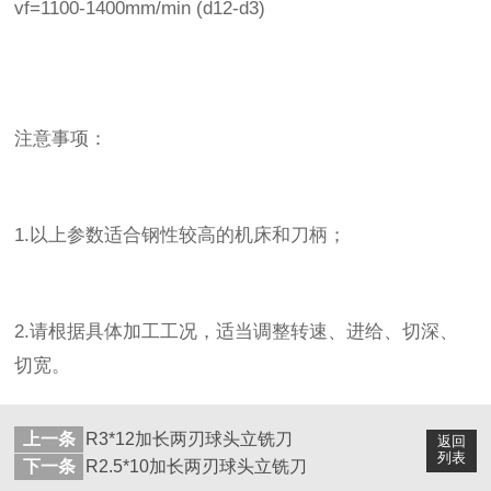
vf=1100-1400mm/min (d12-d3)
注意事项：
1.以上参数适合钢性较高的机床和刀柄；
2.请根据具体加工工况，适当调整转速、进给、切深、
切宽。
上一条
R3*12加长两刃球头立铣刀
返回
列表
下一条
R2.5*10加长两刃球头立铣刀