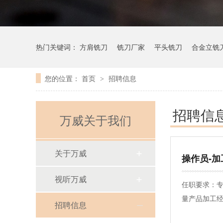
热门关键词：
方肩铣刀
铣刀厂家
平头铣刀
合金立铣
您的位置：
首页
招聘信息
>
招聘信
万威关于我们
关于万威
操作员-加
视听万威
任职要求：专
量产品加工经
招聘信息