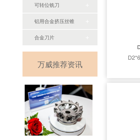
可转位铣刀
铝用合金挤压丝锥
合金刀片
D
D2
万威推荐资讯