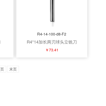
R4-14-100-d8-F2
刀
R4*14加长两刃球头立铣刀
￥73.41
一页
末页