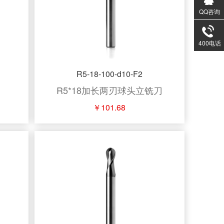
QQ咨询
400电话
R5-18-100-d10-F2
R5*18加长两刃球头立铣刀
￥101.68